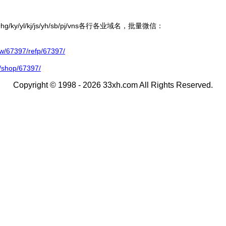
ky/yl/kj/js/yh/sb/pj/vns各行各业域名，批量微信：
67397/refp/67397/
/shop/67397/
Copyright © 1998 - 2026 33xh.com All Rights Reserved.